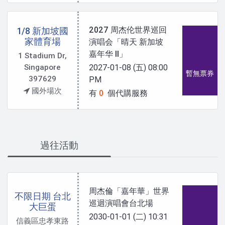
2027 周杰伦世界巡回
1/8 新加坡國
家體育場
演唱会「晴天 新加坡
嘉年华 II」
1 Stadium Dr,
Singapore
2027-01-08 (五)
08:00
暫無票券
397629
PM
國外場次
有
0
個代購服務
過往活動
周杰倫「嘉年華」世界
不限日期 台北
巡迴演唱會台北場
大巨蛋
2030-01-01 (二)
10:31
信義區忠孝東路