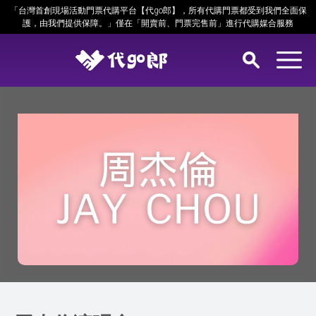
「台灣首創現場活動門票代購平台【代go郎】，所有代購門票都受到我們全面保
護，由我們提供保障。」僅在「開賣前、門票完售前」進行代購媒合服務