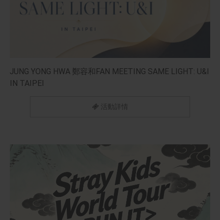
JUNG YONG HWA 鄭容和FAN MEETING SAME LIGHT: U&I
IN TAIPEI
活動詳情