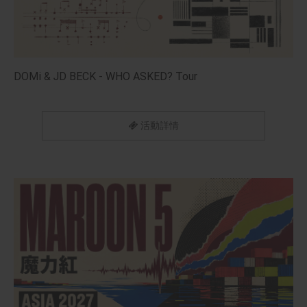
DOMi & JD BECK - WHO ASKED? Tour
活動詳情