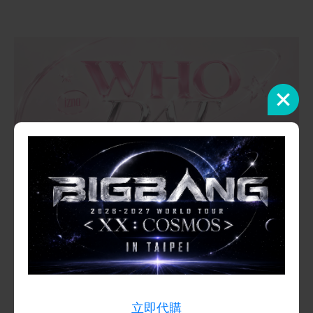
izna Concert Tour: WHO DAT GIRL? IN TAIPEI
活動詳情
立即代購