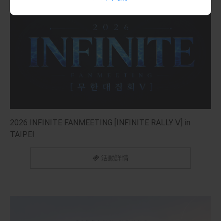
2026 INFINITE FANMEETING [INFINITE RALLY Ⅴ] in
TAIPEI
活動詳情