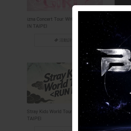
izna Concert Tour: WHO DAT GIRL?
2026 I
IN TAIPEI
[INFINI
活動詳情
Stray Kids World Tour 《RUN IT》-
2027
TAIPEI
新加坡 