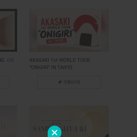
ING《마
AKASAKI 1st WORLD TOUR
"ONIGIRI" IN TAIPEI
活動詳情