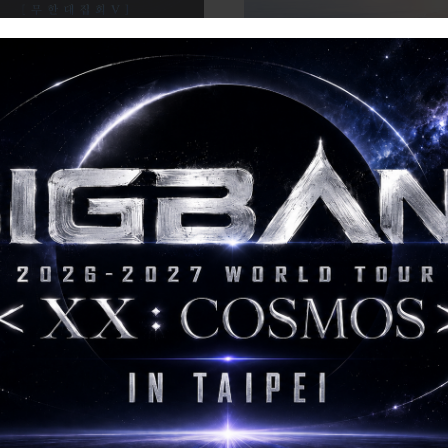
NFINITE FANMEETING
Tiffany Young: Edge of Calm 
TE RALLY Ⅴ] in TAIPEI
Taipei
活動詳情
活動詳情
 周杰伦世界巡回演唱会「晴天
TOY STORY｜PEACEMINU
嘉年华 II」
THE FIRST FAN 臺北站