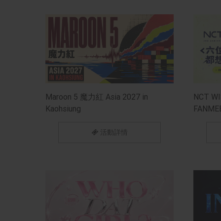
Maroon 5 魔力紅 Asia 2027 in
NCT WI
Kaohsiung
FANM
IN TAIP
活動詳情