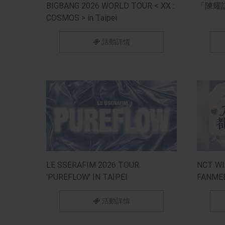
BIGBANG 2026 WORLD TOUR < XX :
「陳耀
COSMOS > in Taipei
活動詳情
LE SSERAFIM 2026 TOUR
NCT WI
'PUREFLOW' IN TAIPEI
FANM
IN TAIP
活動詳情