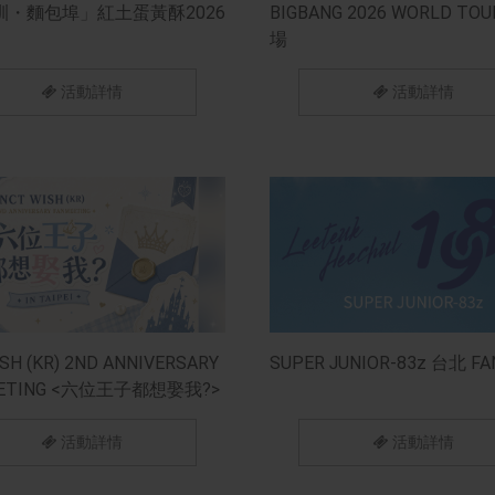
訓・麵包埠」紅土蛋黃酥2026
BIGBANG 2026 WORLD TO
場
活動詳情
活動詳情
SH (KR) 2ND ANNIVERSARY
SUPER JUNIOR-83z 台北 FA
EETING <六位王子都想娶我?>
EI
活動詳情
活動詳情