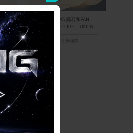
Tour In
JUNG YONG HWA 鄭容和FAN
MEETING SAME LIGHT: U&I IN
TAIPEI
活動詳情
SONE：