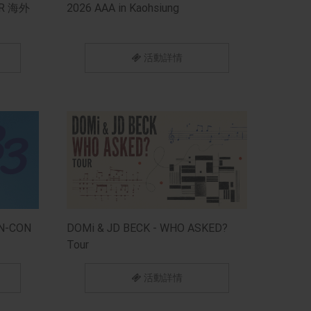
UR 海外
2026 AAA in Kaohsiung
活動詳情
N-CON
DOMi & JD BECK - WHO ASKED?
Tour
活動詳情