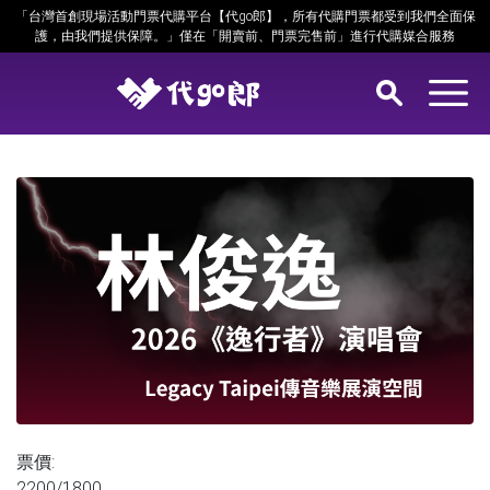
「台灣首創現場活動門票代購平台【代go郎】，所有代購門票都受到我們全面保
護，由我們提供保障。」僅在「開賣前、門票完售前」進行代購媒合服務
票價:
2200/1800